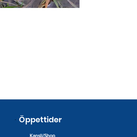
​
Öppettider
Kansli/Shop