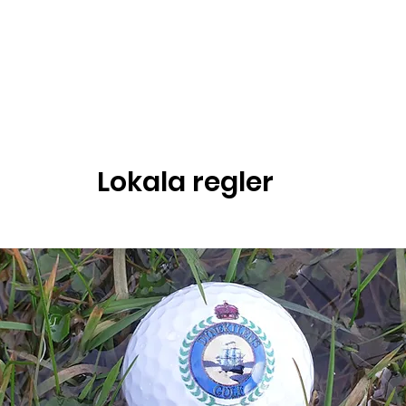
kilens GK
Gäster
Nyheter
Tävla
P
Lokala regler