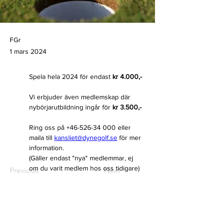
FGr
1 mars 2024
Spela hela 2024 för endast 
kr 4.000,-
Vi erbjuder även medlemskap där 
nybörjarutbildning ingår för 
kr 3.500,-
Ring oss på +46-526-34 000 eller 
maila till 
kansliet@dynegolf.se
 för mer 
information.
(Gäller endast "nya" medlemmar, ej 
om du varit medlem hos oss tidigare)
Previous
Next