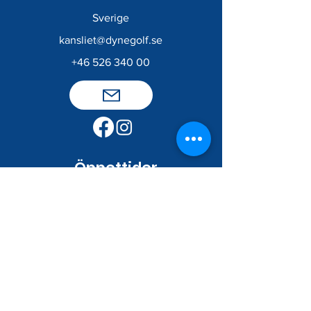
Sverige
kansliet@dynegolf.se
+46 526 340 00
​
Öppettider
Kansli/Shop
Måndag - Torsdag
09 - 17
Fredag
9 - 16
Lördag