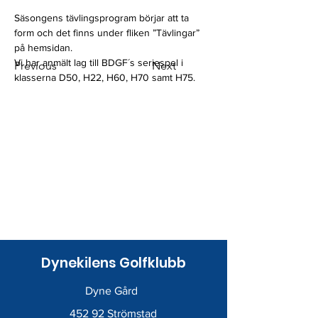
Säsongens tävlingsprogram börjar att ta 
form och det finns under fliken ”Tävlingar” 
på hemsidan.
Vi har anmält lag till BDGF´s seriespel i 
Previous
Next
klasserna D50, H22, H60, H70 samt H75.
Dynekilens Golfklubb
Dyne Gård
452 92 Strömstad