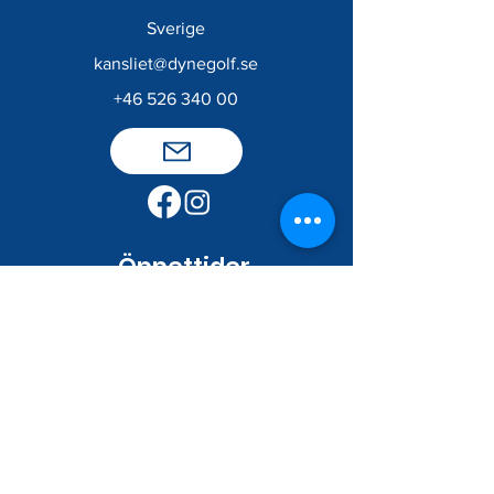
Sverige
kansliet@dynegolf.se
+46 526 340 00
​
Öppettider
Kansli/Shop
Måndag - Torsdag
09 - 17
Fredag
9 - 16
Lördag