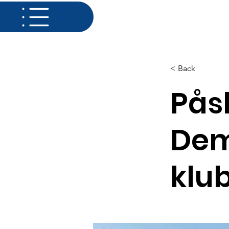
Hem
Banorna
Dyne
< Back
Pås
Dem
klu