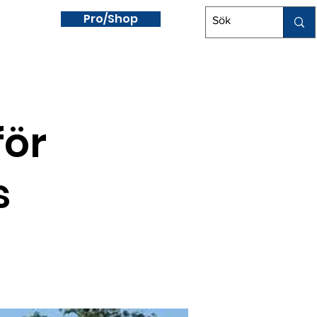
Pro/Shop
aragolf
för
s