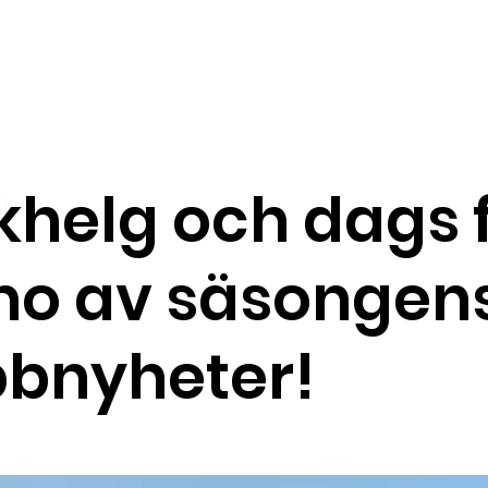
kilens GK
Gäster
Nyheter
Tävla
P
khelg och dags 
o av säsongen
bbnyheter!